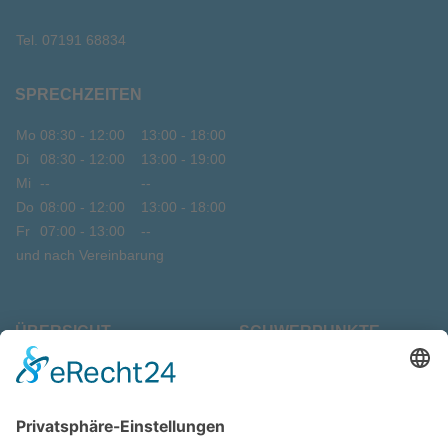
Tel.
07191 68834
SPRECHZEITEN
Mo
08:30 - 12:00
13:00 - 18:00
Di
08:30 - 12:00
13:00 - 19:00
Mi
--
--
Do
08:00 - 12:00
13:00 - 18:00
Fr
07:00 - 13:00
--
und nach Vereinbarung
ÜBERSICHT
SCHWERPUNKTE
Start
Laser-Zahnmedizin
Praxisinfo
Neupatienten
Ganzheitliche
Jobs
Zahnmedizin